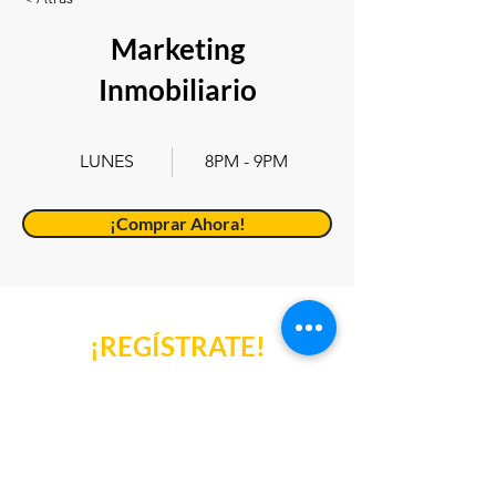
Marketing
Inmobiliario
LUNES
8PM - 9PM
¡Comprar Ahora!
¡REGÍSTRATE!
¡Vacantes limitadas! No esperes más e
inscribete a nuestros cursos, webinars,
especializaciones y más. ¡Recuerda si eres
miembro obtén grandes beneficios!