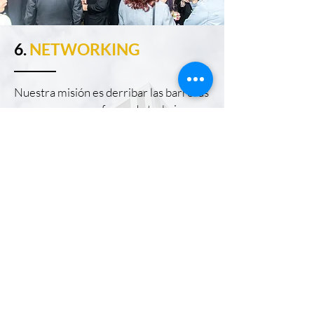
6.
NETWORKING
Nuestra misión es derribar las barreras
y promover un enfoque de trabajo
globalizado en la industria inmobiliaria
peruana. Conectamos personas y
empresas, creando sinergias que
impulsan el crecimiento y la excelencia
en nuestro sector. Brindamos
oportunidades para un mercado
inmobiliario más sólido y dinámico.