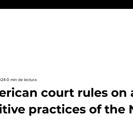
Conócenos
Servicios y beneficios
Reporte Inmobiliario
024
0 min de lectura
rican court rules on 
tive practices of the