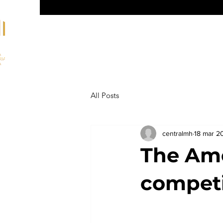
Inicio
All Posts
centralmh
18 mar 2
The Ame
competi