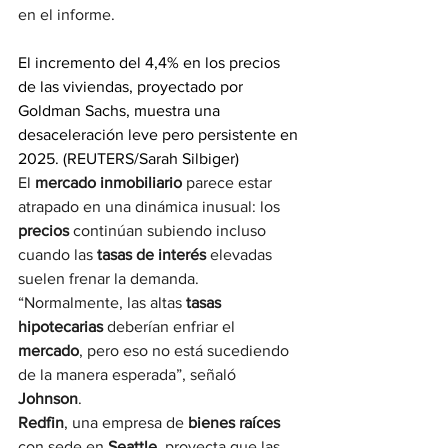
en el informe.
El incremento del 4,4% en los precios 
de las viviendas, proyectado por 
Goldman Sachs, muestra una 
desaceleración leve pero persistente en 
2025. (REUTERS/Sarah Silbiger)
El 
mercado inmobiliario
 parece estar 
atrapado en una dinámica inusual: los 
precios
 continúan subiendo incluso 
cuando las 
tasas de interés
 elevadas 
suelen frenar la demanda. 
“Normalmente, las altas 
tasas 
hipotecarias
 deberían enfriar el 
mercado
, pero eso no está sucediendo 
de la manera esperada”, señaló 
Johnson
.
Redfin
, una empresa de 
bienes raíces
con sede en 
Seattle
, proyecta que las 