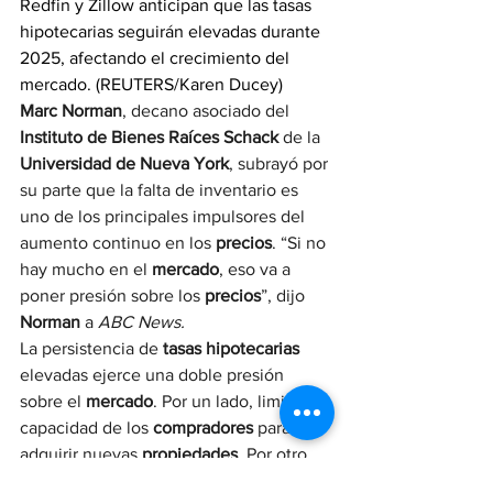
Redfin y Zillow anticipan que las tasas 
hipotecarias seguirán elevadas durante 
2025, afectando el crecimiento del 
mercado. (REUTERS/Karen Ducey)
Marc Norman
, decano asociado del 
Instituto de Bienes Raíces Schack
 de la 
Universidad de Nueva York
, subrayó por 
su parte que la falta de inventario es 
uno de los principales impulsores del 
aumento continuo en los 
precios
. “Si no 
hay mucho en el 
mercado
, eso va a 
poner presión sobre los 
precios
”, dijo 
Norman
 a 
ABC News.
La persistencia de 
tasas hipotecarias
elevadas ejerce una doble presión 
sobre el 
mercado
. Por un lado, limita la 
capacidad de los 
compradores
 para 
adquirir nuevas 
propiedades
. Por otro, 
desalienta a los 
propietarios
 actuales a 