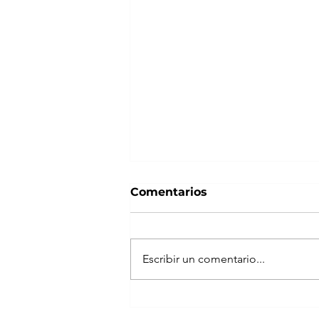
Comentarios
Escribir un comentario...
Reintegro 3 confirmado:
Fonavi publicó la nueva