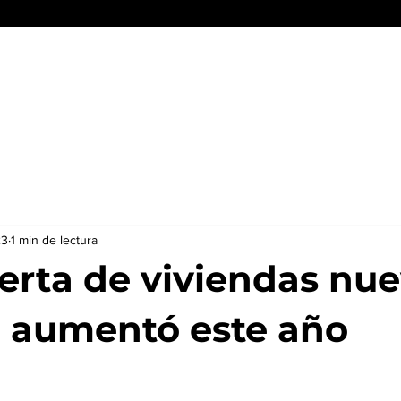
Conócenos
Servicios y beneficios
Reporte Inmobiliario
23
1 min de lectura
erta de viviendas nu
 aumentó este año