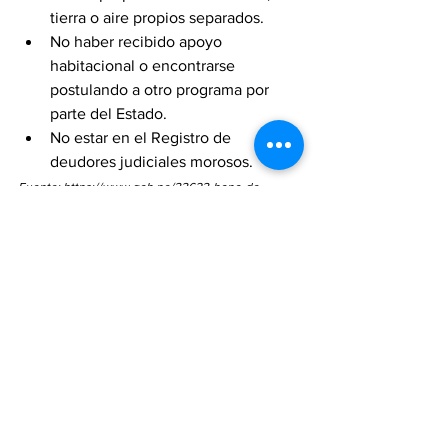
tierra o aire propios separados. 
No haber recibido apoyo 
habitacional o encontrarse 
postulando a otro programa por 
parte del Estado.
No estar en el Registro de 
deudores judiciales morosos.
Fuente: https://www.gob.pe/33623-bono-de-
arrendamiento-para-vivienda-bav
Ver todo
Entradas recientes