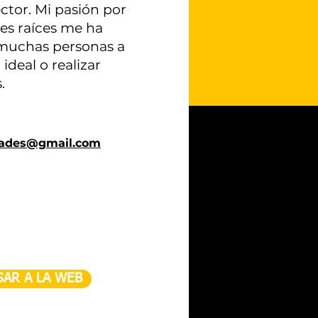
ector. Mi pasión por
es raíces me ha
 muchas personas a
ideal o realizar
.
dades@gmail.com
SAR A LA WEB