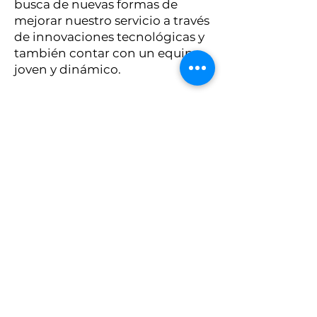
busca de nuevas formas de
mejorar nuestro servicio a través
de innovaciones tecnológicas y
también contar con un equipo
joven y dinámico.
coronagestioninmobiliaria@gma
il.com
981187428 - 900192033
INGRESAR A LA WEB