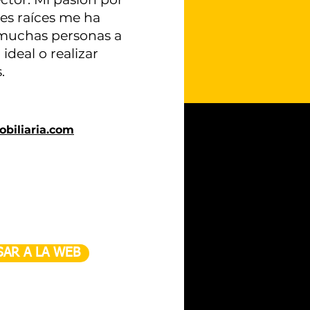
es raíces me ha
 muchas personas a
ideal o realizar
.
biliaria.com
SAR A LA WEB