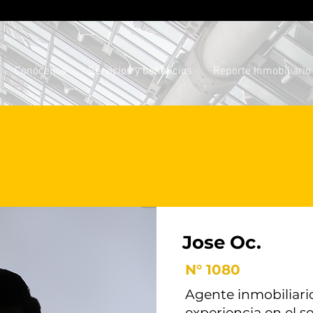
Conócenos
Servicios y beneficios
Reporte Inmobiliario
Jose Oc.
N° 1080
Agente inmobiliari
experiencia en el s