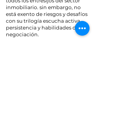
todos los entresijos del sector
inmobiliario. sin embargo, no
está exento de riesgos y desafíos
con su trilogía escucha activa,
persistencia y habilidades de
negociación.
theworldatyourfeet_35
@hotmail.com
997355281
INGRESAR A LA WEB