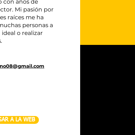
o con años de
ector. Mi pasión por
es raíces me ha
 muchas personas a
ideal o realizar
.
zano08@gmail.com
SAR A LA WEB