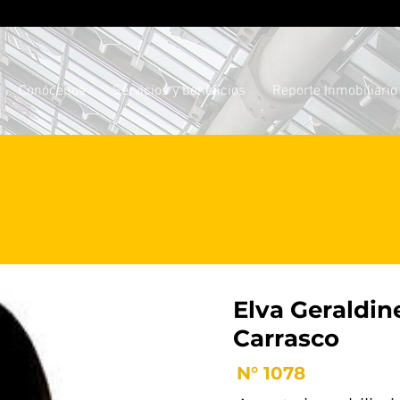
Conócenos
Servicios y beneficios
Reporte Inmobiliario
Elva Geraldin
Carrasco
N° 1078