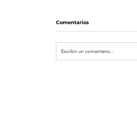
Comentarios
Escribir un comentario...
Reintegro 3 confirmado:
Fonavi publicó la nueva
lista, consulta si cobras
HOY, 11 de abril