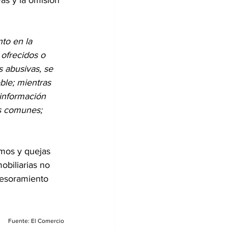
vas y la omisión 
to en la 
 ofrecidos o 
s abusivas, se 
ble; mientras 
 información 
as comunes; 
amos y quejas 
biliarias no 
sesoramiento 
Fuente: El Comercio