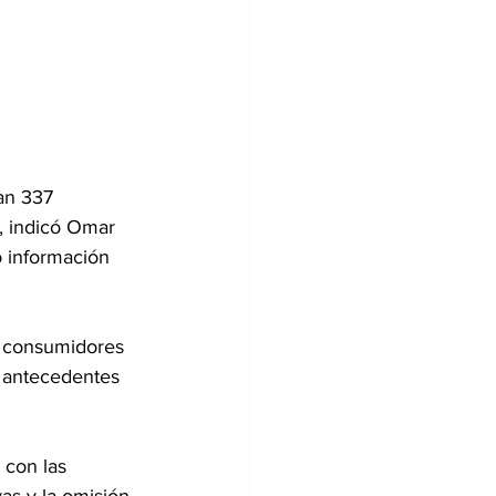
an 337 
, indicó Omar 
 información 
s consumidores 
s antecedentes 
 con las 