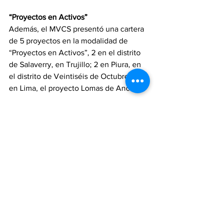
“Proyectos en Activos”
Además, el MVCS presentó una cartera 
de 5 proyectos en la modalidad de 
“Proyectos en Activos”, 2 en el distrito 
de Salaverry, en Trujillo; 2 en Piura, en 
el distrito de Veintiséis de Octubre; y 1 
en Lima, el proyecto Lomas de Ancón.
Estos proyectos se desarrollarán en 
terrenos de más de mil hectáreas, 
pertenecientes al Proyecto Especial 
Chavimochic, al Proyecto Especial Chira 
Piura, y a la SBN, ejecutándose más de 
58 200 viviendas a favor de 232 mil 
beneficiarios.
Fuente: Gestión