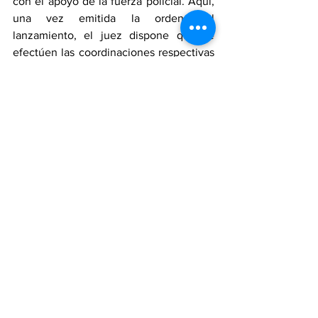
con el apoyo de la fuerza policial. Aquí, 
una vez emitida la orden del 
lanzamiento, el juez dispone que se 
efectúen las coordinaciones respectivas 
con las fuerzas del orden para la 
ejecución del mandato judicial.
Fuente: Gestión
Ver todo
Entradas recientes